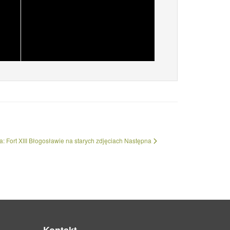
: Fort XIII Błogosławie na starych zdjęciach
Następna