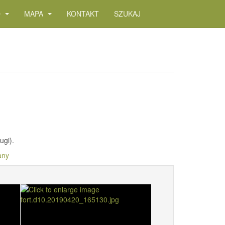
O
MAPA
KONTAKT
SZUKAJ
ugi).
any