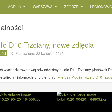
MODLIN
WARSZAWA
ZEGRZE
LEGIONOW
alności
ło D10 Trzciany, nowe zdjęcia
ości
Poprawiono: 22 kwiecień 2019
h wycieczki rowerowej odwiedziliśmy dzieło D10 Trzciany (Janówek Dr
e zdjęcia i informacje o forcie tutaj:
Twierdza Modlin - dzieło D10 Trzci