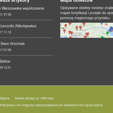
wsze artykuły
Mapa obiektów
Opisywane obiekty możesz znal
a Warszawska współcześnie
mapie fortyfikacji i przejść do op
21 07:30
pomocą magicznego przycisku.
Czeczotki (Nikołajewka)
17 11:12
I Stare Grochale
17 07:26
 Babice
09 12:31
Zegrze Serwis istnieje od 1999 roku.
h forty.waw.pl nie mogą być wykorzystywane ani powielane bez zgody autora.