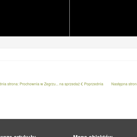
nia strona: Prochownia w Zegrzu... na sprzedaż
Poprzednia
Następna strona