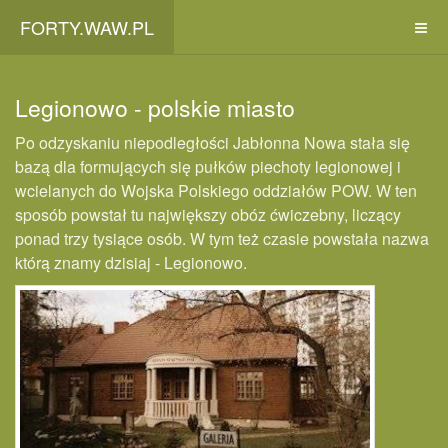
FORTY.WAW.PL
Legionowo - polskie miasto
Po odzyskaniu niepodległości Jabłonna Nowa stała się
bazą dla formujących się pułków piechoty legionowej i
wcielanych do Wojska Polskiego oddziałów POW. W ten
sposób powstał tu największy obóz ćwiczebny, liczący
ponad trzy tysiące osób. W tym też czasie powstała nazwa
którą znamy dzisiaj - Legionowo.