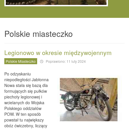
Polskie miasteczko
Legionowo w okresie międzywojennym
Polskie Miasteczko
Poprawiono: 11 luty 2024
Po odzyskaniu
niepodległości Jabłonna
Nowa stała się bazą dla
formujących się pułków
piechoty legionowej i
wcielanych do Wojska
Polskiego oddziałów
POW. W ten sposób
powstał tu największy
obóz ćwiczebny, liczący