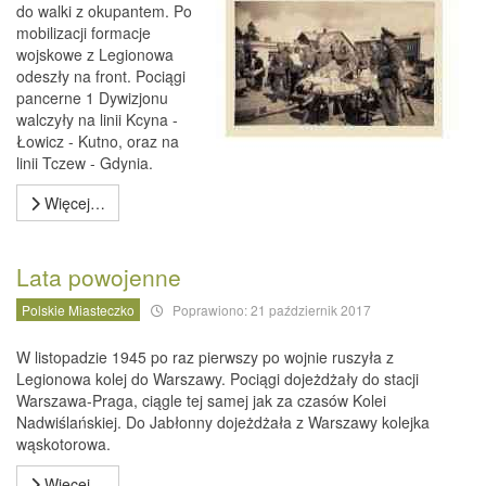
do walki z okupantem. Po
mobilizacji formacje
wojskowe z Legionowa
odeszły na front. Pociągi
pancerne 1 Dywizjonu
walczyły na linii Kcyna -
Łowicz - Kutno, oraz na
linii Tczew - Gdynia.
Więcej…
Lata powojenne
Polskie Miasteczko
Poprawiono: 21 październik 2017
W listopadzie 1945 po raz pierwszy po wojnie ruszyła z
Legionowa kolej do Warszawy. Pociągi dojeżdżały do stacji
Warszawa-Praga, ciągle tej samej jak za czasów Kolei
Nadwiślańskiej. Do Jabłonny dojeżdżała z Warszawy kolejka
wąskotorowa.
Więcej…