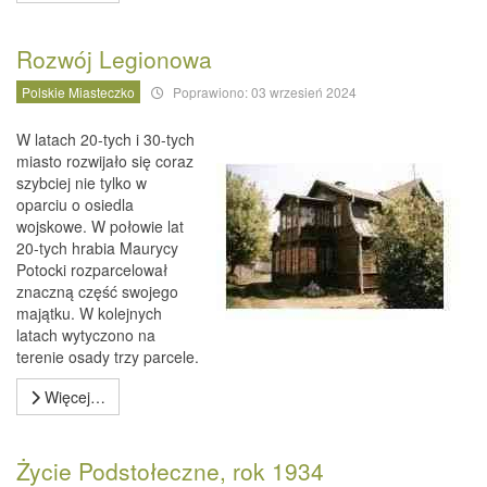
Rozwój Legionowa
Polskie Miasteczko
Poprawiono: 03 wrzesień 2024
W latach 20-tych i 30-tych
miasto rozwijało się coraz
szybciej nie tylko w
oparciu o osiedla
wojskowe. W połowie lat
20-tych hrabia Maurycy
Potocki rozparcelował
znaczną część swojego
majątku. W kolejnych
latach wytyczono na
terenie osady trzy parcele.
Więcej…
Życie Podstołeczne, rok 1934