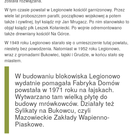
została rozwiązana.
W tym czasie powstał w Legionowie kościół garnizonowy. Przez
wiele lat proboszczem parafii, początkowo wojskowej a potem
także i cywilnej, był ksiądz mjr Jan Mrugacz. Po nim stanowisko to
objął ksiądz płk Leszek Kołaniecki. Po wojnie odremontowano
także drewniany kościół Na Górce.
W 1949 roku Legionowo starało się o umieszczenie tutaj powiatu,
niestety bez powodzenia. Natomiast w 1952 roku Legionowo,
wraz z gromadami Bukowiec, łajski i Grudzie, w końcu stało się
miastem.
W budowaniu blokowiska Legionowo
wydatnie pomagała Fabryka Domów
powstała w 1971 roku na łajskach.
Wytwarzano tam wielką płytę do
budowy mrówkowców. Działały też
Sylikaty na Bukowcu, czyli
Mazowieckie Zakłady Wapienno-
Piaskowe.