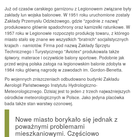
Już od czasów carskiego garnizonu z Legionowem związane były
zakłady lun wojska balonowe. W 1951 roku uruchomione zostały
Zakłady Przemysłu Odzieżowego, gdzie "zgodnie z nazwą"
produkowano głównie spadochrony oraz kamizelki ratunkowe. W
1957 roku w Legionowie rozpoczęto produkcję towaru, z którego
miasto stało się znane we wszystkich "bratnich" socjalistycznych
krajach - namiotów. Firma pod nazwą Zakłady Sprzętu
Technicznego i Turystycznego "Aviotex" produkowała także
śpiwory, materace i oczywiście balony sportowe. Podobnie jak
przed wojną polska załoga na legionowskim balonie zdobyła w
1984 roku główną nagrodę w zawodach im. Gordon-Benetta.
Po wojennych zniszczeniach odbudowano budynki Zakładu
Aerologii Państwowego Instytutu Hydrologiczno-
Meteorologicznego. Dzisiaj jest to jeden z trzech najważniejszych
ośrodków meteorologicznych w Polsce. Jako jedyna placówka
bada także stan warstwy ozonowej.
Nowe miasto borykało się jednak z
poważnymi problemami
mieszkaniowymi. Częściowo