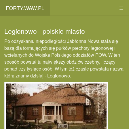
FORTY.WAW.PL
Legionowo - polskie miasto
Po odzyskaniu niepodległości Jabłonna Nowa stała się
bazą dla formujących się pułków piechoty legionowej i
wcielanych do Wojska Polskiego oddziałów POW. W ten
sposób powstał tu największy obóz ćwiczebny, liczący
ponad trzy tysiące osób. W tym też czasie powstała nazwa
którą znamy dzisiaj - Legionowo.