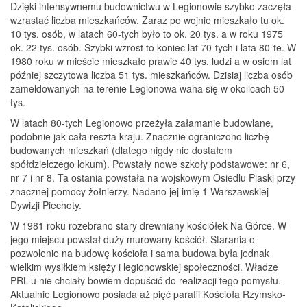
Dzięki intensywnemu budownictwu w Legionowie szybko zaczęła
wzrastać liczba mieszkańców. Zaraz po wojnie mieszkało tu ok.
10 tys. osób, w latach 60-tych było to ok. 20 tys. a w roku 1975
ok. 22 tys. osób. Szybki wzrost to koniec lat 70-tych i lata 80-te. W
1980 roku w mieście mieszkało prawie 40 tys. ludzi a w osiem lat
później szczytowa liczba 51 tys. mieszkańców. Dzisiaj liczba osób
zameldowanych na terenie Legionowa waha się w okolicach 50
tys.
W latach 80-tych Legionowo przeżyła załamanie budowlane,
podobnie jak cała reszta kraju. Znacznie ograniczono liczbę
budowanych mieszkań (dlatego nigdy nie dostałem
spółdzielczego lokum). Powstały nowe szkoły podstawowe: nr 6,
nr 7 i nr 8. Ta ostania powstała na wojskowym Osiedlu Piaski przy
znacznej pomocy żołnierzy. Nadano jej imię 1 Warszawskiej
Dywizji Piechoty.
W 1981 roku rozebrano stary drewniany kościółek Na Górce. W
jego miejscu powstał duży murowany kościół. Starania o
pozwolenie na budowę kościoła i sama budowa była jednak
wielkim wysiłkiem księży i legionowskiej społeczności. Władze
PRL-u nie chciały bowiem dopuścić do realizacji tego pomysłu.
Aktualnie Legionowo posiada aż pięć parafii Kościoła Rzymsko-