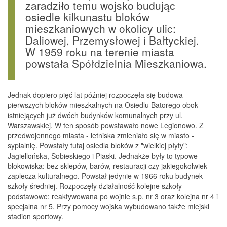
zaradziło temu wojsko budując
osiedle kilkunastu bloków
mieszkaniowych w okolicy ulic:
Daliowej, Przemysłowej i Bałtyckiej.
W 1959 roku na terenie miasta
powstała Spółdzielnia Mieszkaniowa.
Jednak dopiero pięć lat później rozpoczęła się budowa
pierwszych bloków mieszkalnych na Osiedlu Batorego obok
istniejących już dwóch budynków komunalnych przy ul.
Warszawskiej. W ten sposób powstawało nowe Legionowo. Z
przedwojennego miasta - letniska zmieniało się w miasto -
sypialnię. Powstały tutaj osiedla bloków z "wielkiej płyty":
Jagiellońska, Sobieskiego i Piaski. Jednakże były to typowe
blokowiska: bez sklepów, barów, restauracji czy jakiegokolwiek
zaplecza kulturalnego. Powstał jedynie w 1966 roku budynek
szkoły średniej. Rozpoczęły działalność kolejne szkoły
podstawowe: reaktywowana po wojnie s.p. nr 3 oraz kolejna nr 4 i
specjalna nr 5. Przy pomocy wojska wybudowano także miejski
stadion sportowy.