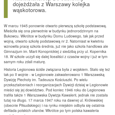
dojeżdżała z Warszawy kolejka
wąskotorowa.
W marcu 1945 ponownie otwarto pierwszą szkołę podstawową.
Mieściła się ona pierwotnie w budynku jednorodzinnym na
Bukowcu. Wkrótce w budynku Domu Ludowego, tak jak przed
wojną, otwarto szkołę podstawową nr 2. Natomiast w kwietniu
wznowiła pracę szkoła średnia, już nie jako szkoła handlowa ale
Gimnazjum im. Marii Konopnickiej z siedzibą przy ul. Kopernika
18. W szkole uczyli się dalej licealiści z czasów wojny i już w tym
samym roku zdali maturę.
Historia Legionowa ściśle związana była z wojskiem. Stało się też
tak po II wojnie - w Legionowie zakwaterowano 1 Warszawską
Dywizję Piechoty im. Tadeusza Kościuszki. Po wielu
przekształceniach i reorganizacjach Dywizji dzisiaj w Legionowie
mieści się jej dowództwo. Pod koniec 1946 roku do Legionowa
trafiła także 1 Warszawska Dywizja Kawalerii, jednak nie została
tutaj na długo. 17 marca 1947 roku na dawnej ul. Królewskiej
(obecnie Piłsudskiego) i na rynku miejskim odbyła się ostatnia
defilada polskich ułanów. Wkrótce po tym polska kawaleria