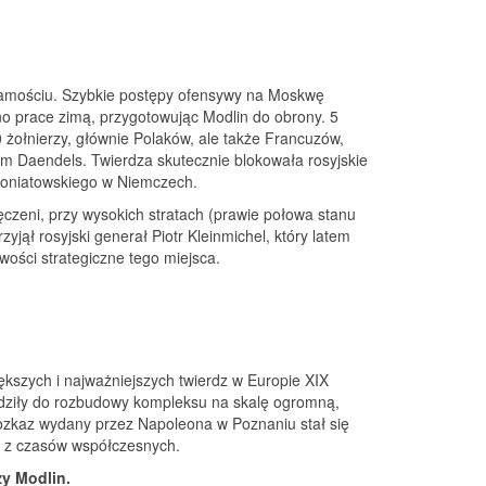
i Zamościu. Szybkie postępy ofensywy na Moskwę
no prace zimą, przygotowując Modlin do obrony. 5
0 żołnierzy, głównie Polaków, ale także Francuzów,
m Daendels. Twierdza skutecznie blokowała rosyjskie
 Poniatowskiego w Niemczech.
czeni, przy wysokich stratach (prawie połowa stanu
yjął rosyjski generał Piotr Kleinmichel, który latem
ości strategiczne tego miejsca.
ększych i najważniejszych twierdz w Europie XIX
wadziły do rozbudowy kompleksu na skalę ogromną,
rozkaz wydany przez Napoleona w Poznaniu stał się
ko z czasów współczesnych.
zy Modlin.