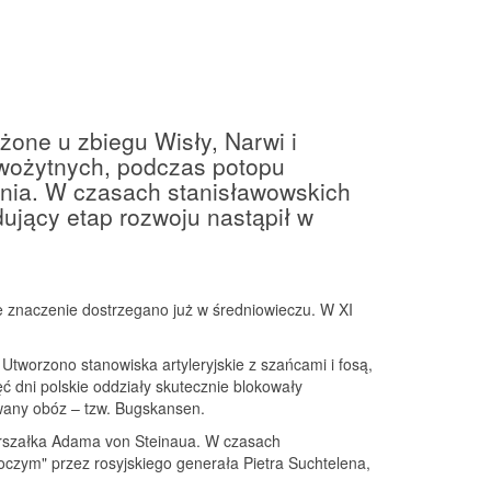
żone u zbiegu Wisły, Narwi i
owożytnych, podczas potopu
nia. W czasach stanisławowskich
ujący etap rozwoju nastąpił w
rne znaczenie dostrzegano już w średniowieczu. W XI
worzono stanowiska artyleryjskie z szańcami i fosą,
ć dni polskie oddziały skutecznie blokowały
wany obóz – tzw. Bugskansen.
marszałka Adama von Steinaua. W czasach
czym" przez rosyjskiego generała Pietra Suchtelena,