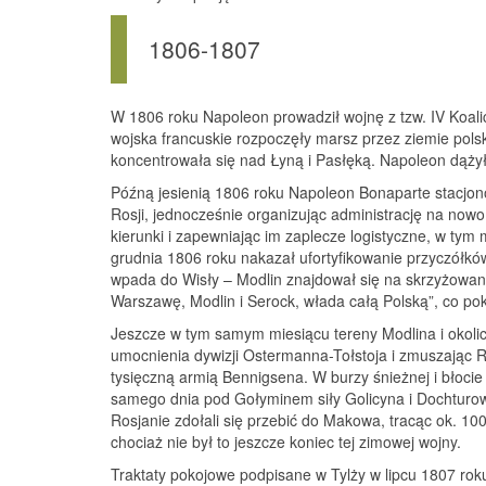
1806-1807
W 1806 roku Napoleon prowadził wojnę z tzw. IV Koalic
wojska francuskie rozpoczęły marsz przez ziemie polski
koncentrowała się nad Łyną i Pasłęką. Napoleon dążył
Późną jesienią 1806 roku Napoleon Bonaparte stacjon
Rosji, jednocześnie organizując administrację na nowo
kierunki i zapewniając im zaplecze logistyczne, w ty
grudnia 1806 roku nakazał ufortyfikowanie przyczółkó
wpada do Wisły – Modlin znajdował się na skrzyżowani
Warszawę, Modlin i Serock, włada całą Polską”, co po
Jeszcze w tym samym miesiącu tereny Modlina i okoli
umocnienia dywizji Ostermanna-Tołstoja i zmuszając R
tysięczną armią Bennigsena. W burzy śnieżnej i błocie 
samego dnia pod Gołyminem siły Golicyna i Dochturowa
Rosjanie zdołali się przebić do Makowa, tracąc ok. 
chociaż nie był to jeszcze koniec tej zimowej wojny.
Traktaty pokojowe podpisane w Tylży w lipcu 1807 rok