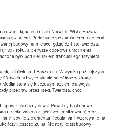
na dwóch kępach u ujścia Narwi do Wisły. Rozkaz
Chasseloup‑Laubat. Podczas rozpoznania terenu generał
wanej budowy na miejsce, gdzie dziś stoi twierdza.
ną 1807 roku, a pierwsze docelowe umocnienia
dzone były pod kierunkiem francuskiego inżyniera
zygniętej bitwie pod Raszynem. W wyniku późniejszych
 23 kwietnia i wycofała się na północ w stronę
za Modlin stała się kluczowym azylem dla wojsk
okady przepraw przez rzeki. Twierdza, choć
chłopów z okolicznych wsi. Powstały bastionowe
rona utracka została częściowo zrealizowana) oraz
wniane jedynie z elementami ceglanymi, wzorowano na
ukończyli jeszcze 20 lat. Niestety koszt budowy