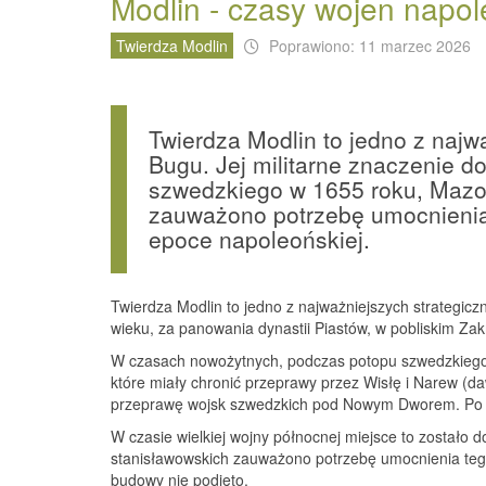
Modlin - czasy wojen napo
Twierdza Modlin
Poprawiono: 11 marzec 2026
Twierdza Modlin to jedno z najwa
Bugu. Jej militarne znaczenie 
szwedzkiego w 1655 roku, Mazo
zauważono potrzebę umocnienia 
epoce napoleońskiej.
Twierdza Modlin to jedno z najważniejszych strategicz
wieku, za panowania dynastii Piastów, w pobliskim Z
W czasach nowożytnych, podczas potopu szwedzkiego w
które miały chronić przeprawy przez Wisłę i Narew (d
przeprawę wojsk szwedzkich pod Nowym Dworem. Po od
W czasie wielkiej wojny północnej miejsce to został
stanisławowskich zauważono potrzebę umocnienia tego
budowy nie podjęto.