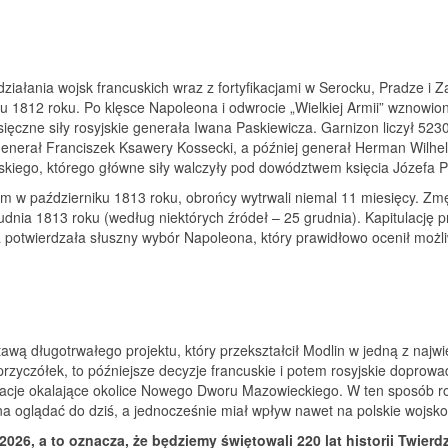
ziałania wojsk francuskich wraz z fortyfikacjami w Serocku, Pradze 
 1812 roku. Po klęsce Napoleona i odwrocie „Wielkiej Armii” wznowio
sięczne siły rosyjskie generała Iwana Paskiewicza. Garnizon liczył 523
nerał Franciszek Ksawery Kossecki, a później generał Herman Wilhel
wskiego, którego główne siły walczyły pod dowództwem księcia Józefa
m w październiku 1813 roku, obrońcy wytrwali niemal 11 miesięcy. Zmę
udnia 1813 roku (według niektórych źródeł – 25 grudnia). Kapitulację prz
 potwierdzała słuszny wybór Napoleona, który prawidłowo ocenił możliw
wą długotrwałego projektu, który przekształcił Modlin w jedną z najwi
przyczółek, to późniejsze decyzje francuskie i potem rosyjskie dopro
fikacje okalające okolice Nowego Dworu Mazowieckiego. W ten sposób 
żna oglądać do dziś, a jednocześnie miał wpływ nawet na polskie wojs
2026, a to oznacza, że będziemy świętowali 220 lat historii Twierd