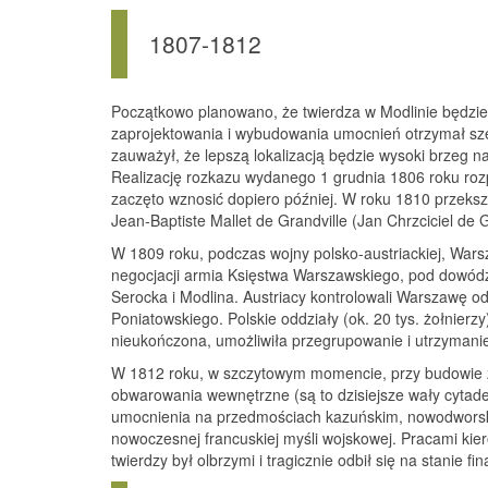
1807-1812
Początkowo planowano, że twierdza w Modlinie będzi
zaprojektowania i wybudowania umocnień otrzymał szef 
zauważył, że lepszą lokalizacją będzie wysoki brzeg n
Realizację rozkazu wydanego 1 grudnia 1806 roku roz
zaczęto wznosić dopiero później. W roku 1810 przeks
Jean-Baptiste Mallet de Grandville (Jan Chrzciciel de G
W 1809 roku, podczas wojny polsko-austriackiej, Wars
negocjacji armia Księstwa Warszawskiego, pod dowództw
Serocka i Modlina. Austriacy kontrolowali Warszawę od
Poniatowskiego. Polskie oddziały (ok. 20 tys. żołnierz
nieukończona, umożliwiła przegrupowanie i utrzymanie
W 1812 roku, w szczytowym momencie, przy budowie zat
obwarowania wewnętrzne (są to dzisiejsze wały cytadel
umocnienia na przedmościach kazuńskim, nowodworski
nowoczesnej francuskiej myśli wojskowej. Pracami kiero
twierdzy był olbrzymi i tragicznie odbił się na stanie