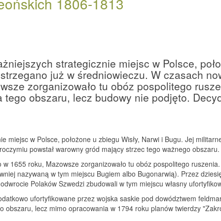
leońskich 1806-1813
żniejszych strategicznie miejsc w Polsce, poło
dostrzegano już w średniowieczu. W czasach n
wsze zorganizowało tu obóz pospolitego rusze
tego obszaru, lecz budowy nie podjęto. Decyd
nie miejsc w Polsce, położone u zbiegu Wisły, Narwi i Bugu. Jej milita
akroczymiu powstał warowny gród mający strzec tego ważnego obszaru.
 1655 roku, Mazowsze zorganizowało tu obóz pospolitego ruszenia. Ut
awniej nazywaną w tym miejscu Bugiem albo Bugonarwią). Przez dziesię
wrocie Polaków Szwedzi zbudowali w tym miejscu własny ufortyfiko
o dodatkowo ufortyfikowane przez wojska saskie pod dowództwem feld
 obszaru, lecz mimo opracowania w 1794 roku planów twierdzy "Zakro