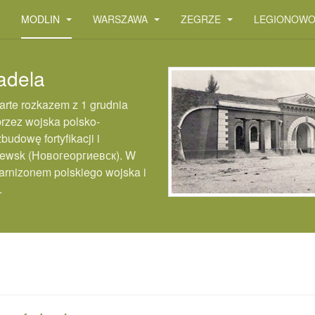
MODLIN
WARSZAWA
ZEGRZE
LEGIONOW
tadela
rte rozkazem z 1 grudnia
przez wojska polsko-
budowę fortyfikacji i
jewsk (Новогеоргиевск). W
rnizonem polskiego wojska i
.