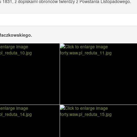
ku 1831, z dopiskami obrońców twierdzy z Powstania Listopadowego.
ołaczkowskiego.