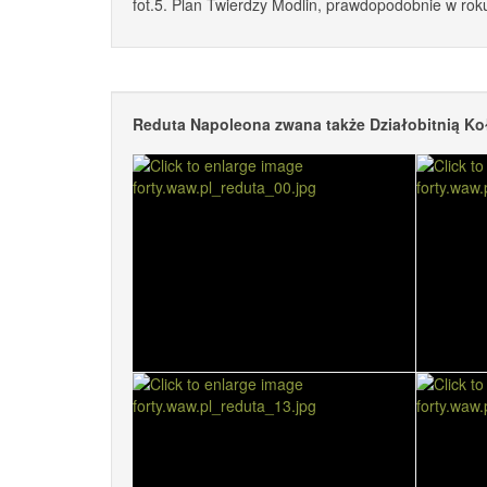
fot.5. Plan Twierdzy Modlin, prawdopodobnie w ro
Reduta Napoleona zwana także Działobitnią K