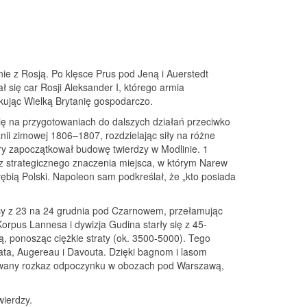
nie z Rosją. Po klęsce Prus pod Jeną i Auerstedt
ł się car Rosji Aleksander I, którego armia
kując Wielką Brytanię gospodarczo.
ię na przygotowaniach do dalszych działań przeciwko
nii zimowej 1806–1807, rozdzielając siły na różne
óry zapoczątkował budowę twierdzy w Modlinie. 1
 z strategicznego znaczenia miejsca, w którym Narew
ębią Polski. Napoleon sam podkreślał, że „kto posiada
cy z 23 na 24 grudnia pod Czarnowem, przełamując
orpus Lannesa i dywizja Gudina starły się z 45-
cą, ponosząc ciężkie straty (ok. 3500-5000). Tego
ata, Augereau i Davouta. Dzięki bagnom i lasom
ekiwany rozkaz odpoczynku w obozach pod Warszawą,
wierdzy.