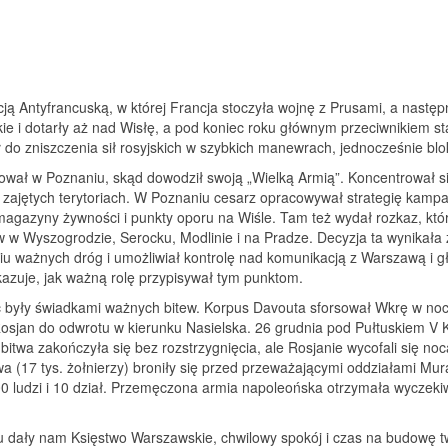
ją Antyfrancuską, w której Francja stoczyła wojnę z Prusami, a następ
e i dotarły aż nad Wisłę, a pod koniec roku głównym przeciwnikiem sta
 do zniszczenia sił rosyjskich w szybkich manewrach, jednocześnie blo
ował w Poznaniu, skąd dowodził swoją „Wielką Armią”. Koncentrował s
 zajętych terytoriach. W Poznaniu cesarz opracowywał strategię kampa
m magazyny żywności i punkty oporu na Wiśle. Tam też wydał rozkaz, kt
w w Wyszogrodzie, Serocku, Modlinie i na Pradze. Decyzja ta wynikała
u ważnych dróg i umożliwiał kontrolę nad komunikacją z Warszawą i gł
kazuje, jak ważną rolę przypisywał tym punktom.
c były świadkami ważnych bitew. Korpus Davouta sforsował Wkrę w no
osjan do odwrotu w kierunku Nasielska. 26 grudnia pod Pułtuskiem V K
bitwa zakończyła się bez rozstrzygnięcia, ale Rosjanie wycofali się no
 (17 tys. żołnierzy) broniły się przed przeważającymi oddziałami Mur
1000 ludzi i 10 dział. Przemęczona armia napoleońska otrzymała wycz
u dały nam Księstwo Warszawskie, chwilowy spokój i czas na budowę t