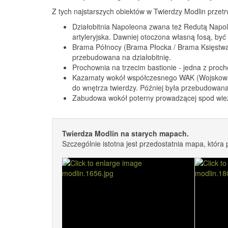
Z tych najstarszych obiektów w Twierdzy Modlin przetr
Działobitnia Napoleona zwana też Redutą Napole
artyleryjska. Dawniej otoczona własną fosą, by
Brama Północy (Brama Płocka / Brama Księstwa 
przebudowana na działobitnię.
Prochownia na trzecim bastionie - jedna z proc
Kazamaty wokół współczesnego WAK (Wojskowa 
do wnętrza twierdzy. Później była przebudowan
Zabudowa wokół poterny prowadzącej spod wież
Twierdza Modlin na starych mapach.
Szczególnie istotna jest przedostatnia mapa, która 