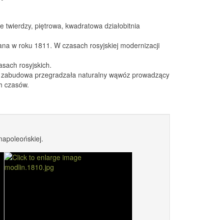
 twierdzy, piętrowa, kwadratowa działobitnia
na w roku 1811. W czasach rosyjskiej modernizacji
sach rosyjskich.
e zabudowa przegradzała naturalny wąwóz prowadzący
h czasów.
napoleońskiej.