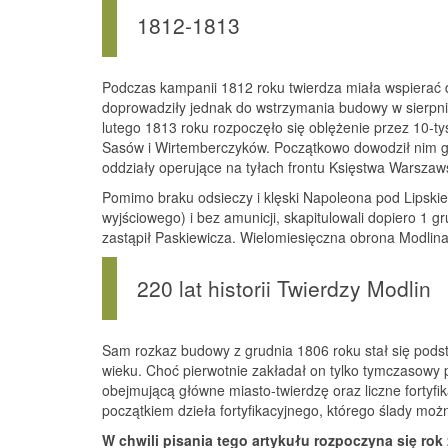
1812-1813
Podczas kampanii 1812 roku twierdza miała wspierać d
doprowadziły jednak do wstrzymania budowy w sierpniu
lutego 1813 roku rozpoczęło się oblężenie przez 10-ty
Sasów i Wirtemberczyków. Początkowo dowodził nim ge
oddziały operujące na tyłach frontu Księstwa Warsza
Pomimo braku odsieczy i klęski Napoleona pod Lipskie
wyjściowego) i bez amunicji, skapitulowali dopiero 1 gr
zastąpił Paskiewicza. Wielomiesięczna obrona Modlina
220 lat historii Twierdzy Modlin
Sam rozkaz budowy z grudnia 1806 roku stał się podsta
wieku. Choć pierwotnie zakładał on tylko tymczasowy 
obejmującą główne miasto‑twierdzę oraz liczne forty
początkiem dzieła fortyfikacyjnego, którego ślady mo
W chwili pisania tego artykułu rozpoczyna się rok 