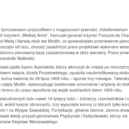
e tymczasowym przyczółkiem z magazynami żywności, zlokalizowanym 
inżynierii „Wielkiej Armii”, francuski generał‑inżynier François de 
ad Wisłą i Narwią obok wsi Modlin, co spowodowało przeniesienie plano
poczęto od razu, chociaż zasadnicze prace projektowe wykonano wios
ztałcono planowaną bazę zaopatrzeniową w obóz warowny. Prace prowa
randville Malletski).
zawa padła łupem Austriaków, którzy wkroczyli do miasta po nierozstr
em księcia Józefa Poniatowskiego, opuściła nieufortyfikowaną stolicę
 końca kwietnia do 29 lipca 1809 roku – łącznie trzy miesiące. Twierd
y) zajęły Modlin, wykorzystując bastionowe umocnienia i artylerię do bl
 terenu do czasu wycofania się wojsk austriackich latem 1809 roku.
rudnionych było nawet 19 tysięcy ludzi – żołnierzy, rzemieślników i 
i, wokół koszar obronnych), trzy wysunięte korony (z których tylko ko
m i na Wyspie Szwedzkiej. Fortyfikacje, głównie ziemne, ziemno-dre
wali wtedy przyszli generałowie Prądzyński i Kołaczkowski, którzy nie 
 finansów Księstwa Warszawskiego.