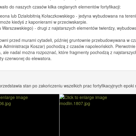
wało do naszych czasów kilka ceglanych elementów fortyfikacji:
ona lub Działobitnią Kołaczkowskiego - jedyna wybudowana na terenie
ć może kiedyś z kaponierami w przeciwskarpie.
Warszawskiego) - drugi z najstarszych elementów twierdzy, wybudowa
howni przed murami cytadeli, później gruntownie przebudowywana w cza
Administracja Koszar) pochodzą z czasów napoleońskich. Pierwotni
a, ale nadal można rozpoznać, które fragmenty pochodzą z najstarszyc
y czerwonej do elewatora.
przedstawia stan po zakończeniu wszelkich prac fortyfikacyjnych epoki 