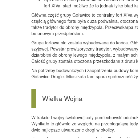
fort XIVa, stąd możliwe że to jednak tylko błąd 
Główna część grupy Goławice to centralny fort XIVa 
częścią głównego fortu była duża podwalnia, otoczo
także tradytor do obrony międzypola. Przeciwskarpa z
betonowym przedpiersiem.
Grupa fortowa nie została wybudowana do końca. Główn
szyjowej. Powstał prowizoryczny tradytor, wybudowan
działobitni do obrony lewego międzypola, z małym sc
Całość grupy została otoczona przeszkodami z drutu k
Na potrzeby budowniczych i zaopatrzenia budowy komp
Goławice Drugie. Mieszkała tam spora społeczność ży
Wielka Wojna
W trakcie I wojny światowej cały pomiechowski odcinek 
Wynikało to głównie ze względu na przebiegającą tędy l
dwie najlepsze utwardzone drogi w okolicy.