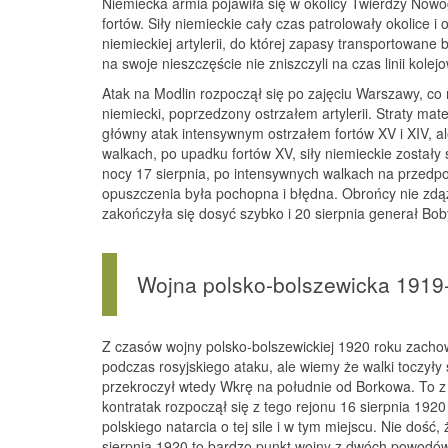
Niemiecka armia pojawiła się w okolicy Twierdzy Nowo
fortów. Siły niemieckie cały czas patrolowały okolice
niemieckiej artylerii, do której zapasy transportowane
na swoje nieszczęście nie zniszczyli na czas linii kole
Atak na Modlin rozpoczął się po zajęciu Warszawy, co 
niemiecki, poprzedzony ostrzałem artylerii. Straty mat
główny atak intensywnym ostrzałem fortów XV i XIV, al
walkach, po upadku fortów XV, siły niemieckie zostały 
nocy 17 sierpnia, po intensywnych walkach na przedpol
opuszczenia była pochopna i błędna. Obrońcy nie zdą
zakończyła się dosyć szybko i 20 sierpnia generał Bob
Wojna polsko-bolszewicka 1919
Z czasów wojny polsko-bolszewickiej 1920 roku zachow
podczas rosyjskiego ataku, ale wiemy że walki toczyły 
przekroczył wtedy Wkrę na południe od Borkowa. To z t
kontratak rozpoczął się z tego rejonu 16 sierpnia 1920
polskiego natarcia o tej sile i w tym miejscu. Nie doś
sierpnia 1920 to bardzo punkt wojny z dwóch powodów