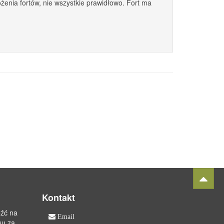
żenia fortów, nie wszystkie prawidłowo. Fort ma
Kontakt
eźć na
Email
isu za