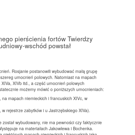
ego pierścienia fortów Twierdzy
łudniowy-wschód powstał
cnień. Rosjanie postanowili wybudować małą grupę
no szereg umocnień polowych. Natomiast na mapach
a XIVa, XIVb itd., a część umocnień polowych
 Ostatecznie możemy mówić o poniższych umocnieniach:
, na mapach niemieckich i francuskich XIVc, w
 w rejestrze zabytków i u Jastrzębskiego XIVa).
ie został wybudowany, nie ma pewności czy faktycznie
Występuje na materiałach Jakowlewa i Bochenka.
a niektórych mapach niemieckich i francuskich jako