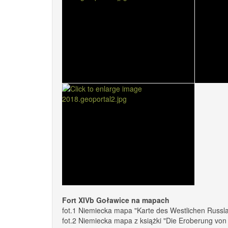
Fort XIVb Goławice na mapach
fot.1 Niemiecka mapa "Karte des Westlichen Russla
fot.2 Niemiecka mapa z książki "Die Eroberung vo