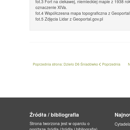
fot.3 Fort na ciekawej, niemieckiej mapie z 1938 
oznaczenie XIVa.
fot.4 Współczesna mapa topograficzna z Geoportal
fot.5 Zdjęcia Lidar z Geoportal.gov.pl
Poprzednia strona: Dzieło D6 Śniadówko
Poprzednia
N
Źródła / bibliografia
Najno
Strona tworzona jest w oparciu o
Cytadel
poniższe źródła (źródła i bibliografia).