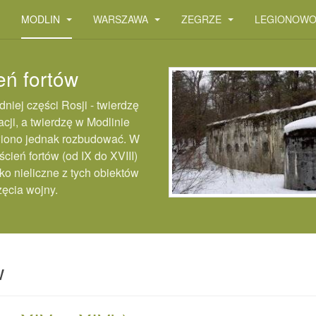
MODLIN
WARSZAWA
ZEGRZE
LEGIONOW
eń fortów
iej części Rosji - twierdzę
ji, a twierdzę w Modlinie
wiono jednak rozbudować. W
cień fortów (od IX do XVIII)
ko nieliczne z tych obiektów
ęcia wojny.
w