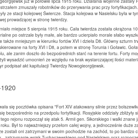
georgijewsk już w połowie lipca 1915 roku. Działania wojenne zastał
 i ostrzałem zmuszały robotników do przerywania prac przy fortyfikacj
 były ze stacji kolejowej Świercze. Stacja kolejowa w Nasielsku była w t
jowej prowadzącej w stronę twierdzy.
miało miejsce 5 sierpnia 1915 roku. Cała twierdza została okrążona 10 
erialne po ostrzale były małe, ale bardzo ucierpiało morale słabo wyszk
e także mniejszym w kierunku fortów XVI i dzieła D8. Główny szturm trw
skierowane na forty XVI i D8, a potem w stronę Torunia i Goławic. Goła
u, ale zanim doszło do bezpośrednich starć na terenie fortu. Forty mog
żyli wysadzić umocnień ze względu na brak wystarczającej ilości mate
yr podpisał akt kapitulacji Twierdzy Nowogieorgijewsk.
-1920
ała się pocztówka opisana "Fort XIV atakowany silnie przez bolszewik
się bezpośrednio na przedpolu fortyfikacji. Rosyjskie oddziały zbliżyły
ego rejonu rozpoczął się atak 5. Armii gen. Sikorskiego i walki znane
 roku. Był to najważniejszy przełom całej wojny, a jednocześnie duże z
ć, że zostali oni zatrzymani w swoim pochodzie na zachód, to po bardzo
 - zatrzymanie wojsk Tuchaczewskiego pod Nasielskiem oraz rozpoczęc