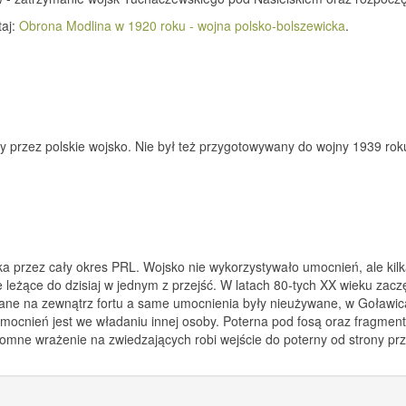
taj:
Obrona Modlina w 1920 roku - wojna polsko-bolszewicka
.
 przez polskie wojsko. Nie był też przygotowywany do wojny 1939 rok
ka przez cały okres PRL. Wojsko nie wykorzystywało umocnień, ale kil
eżące do dzisiaj w jednym z przejść. W latach 80-tych XX wieku zaczę
owane na zewnątrz fortu a same umocnienia były nieużywane, w Goławic
mocnień jest we władaniu innej osoby. Poterna pod fosą oraz fragment
omne wrażenie na zwiedzających robi wejście do poterny od strony prz