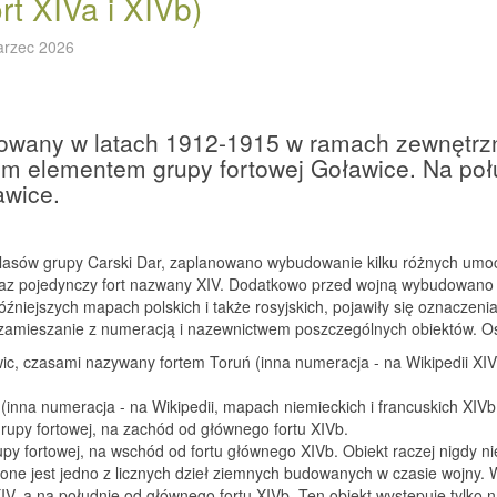
rt XIVa i XIVb)
arzec 2026
owany w latach 1912-1915 w ramach zewnętrzn
nym elementem grupy fortowej Goławice. Na po
awice.
 lasów grupy Carski Dar, zaplanowano wybudowanie kilku różnych umo
" oraz pojedynczy fort nazwany XIV. Dodatkowo przed wojną wybudowa
óźniejszych mapach polskich i także rosyjskich, pojawiły się oznaczeni
ore zamieszanie z numeracją i nazewnictwem poszczególnych obiektów.
ic, czasami nazywany fortem Toruń (inna numeracja - na Wikipedii XIV
(inna numeracja - na Wikipedii, mapach niemieckich i francuskich XIVb,
rupy fortowej, na zachód od głównego fortu XIVb.
upy fortowej, na wschód od fortu głównego XIVb. Obiekt raczej nigdy n
ne jest jedno z licznych dzieł ziemnych budowanych w czasie wojny. 
V, a na południe od głównego fortu XIVb. Ten obiekt występuje tylko n