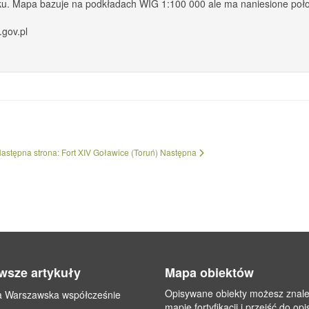
roku. Mapa bazuje na podkładach WIG 1:100 000 ale ma naniesione poło
.gov.pl
astępna strona: Fort XIV Goławice (Toruń)
Następna
wsze artykuły
Mapa obiektów
Opisywane obiekty możesz znal
a Warszawska współcześnie
mapie fortyfikacji i przejść do op