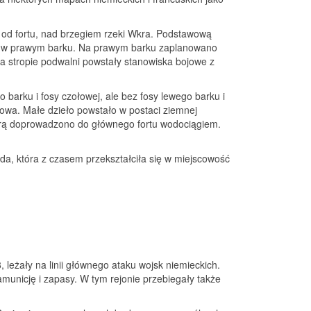
 od fortu, nad brzegiem rzeki Wkra. Podstawową
ej w prawym barku. Na prawym barku zaplanowano
a stropie podwalni powstały stanowiska bojowe z
barku i fosy czołowej, ale bez fosy lewego barku i
owa. Małe dzieło powstało w postaci ziemnej
tórą doprowadzono do głównego fortu wodociągiem.
a, która z czasem przekształciła się w miejscowość
 leżały na linii głównego ataku wojsk niemieckich.
 amunicję i zapasy. W tym rejonie przebiegały także