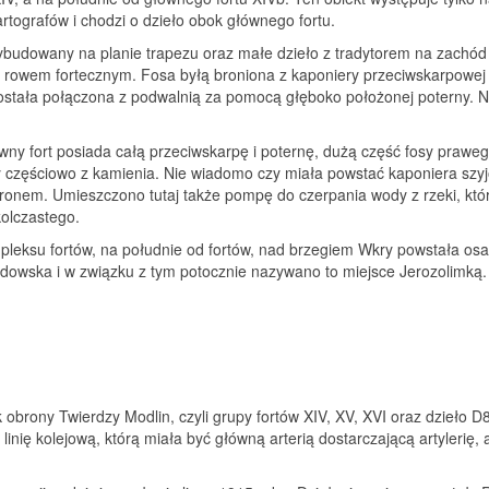
kartografów i chodzi o dzieło obok głównego fortu.
wybudowany na planie trapezu oraz małe dzieło z tradytorem na zachód
na rowem fortecznym. Fosa byłą broniona z kaponiery przeciwskarpow
ostała połączona z podwalnią za pomocą głęboko położonej poterny. N
y fort posiada całą przeciwskarpę i poternę, dużą część fosy prawego 
y częściowo z kamienia. Nie wiadomo czy miała powstać kaponiera szyj
hronem. Umieszczono tutaj także pompę do czerpania wody z rzeki, k
olczastego.
leksu fortów, na południe od fortów, nad brzegiem Wkry powstała osad
dowska i w związku z tym potocznie nazywano to miejsce Jerozolimką.
obrony Twierdzy Modlin, czyli grupy fortów XIV, XV, XVI oraz dzieło D8,
inię kolejową, którą miała być główną arterią dostarczającą artylerię,