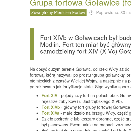
Grupa fortowa Goławice (fo
Zewnętrzny Pierścień Fortów
Poprawiono: 30 m
Fort XIVb w Goławicach był bud
Modlin. Fort ten miał być głów
samodzielny fort XIV (XIVc) Goł
Na dosyć dużym terenie Goławic, od rzeki Wkry aż do
fortową, którą nazywali po prostu "grupą goławicką
niemieckich z czasów Wielkiej Wojny, a następnie na p
potraktowano jak fortyfikacje stałe. Stąd wynika sp
Fort XIV
- pojedynczy fort na polach obok Goław
rejestrze zabytków i u Jastrzębskiego XIVb).
Fort XIVb
- główny fort grupy fortowej Goławice 
Fort XIVa
- małe dzieło na brzegu Wkry, część g
Dzieło pośrednie lub koszary obronne, część gr
był planowany. Ewentualnie na mapach zaznaczo
Być może dzieło pośrednie na zachód od fortu XI