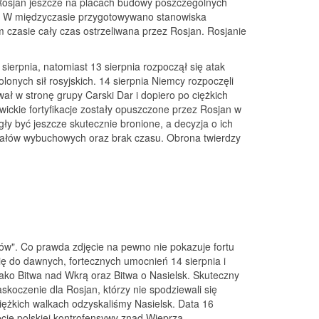
y Rosjan jeszcze na placach budowy poszczególnych
ach. W międzyczasie przygotowywano stanowiska
ym czasie cały czas ostrzeliwana przez Rosjan. Rosjanie
sierpnia, natomiast 13 sierpnia rozpoczął się atak
olonych sił rosyjskich. 14 sierpnia Niemcy rozpoczęli
ał w stronę grupy Carski Dar i dopiero po ciężkich
wickie fortyfikacje zostały opuszczone przez Rosjan w
ły być jeszcze skutecznie bronione, a decyzja o ich
riałów wybuchowych oraz brak czasu. Obrona twierdzy
ów". Co prawda zdjęcie na pewno nie pokazuje fortu
 się do dawnych, fortecznych umocnień 14 sierpnia i
 jako Bitwa nad Wkrą oraz Bitwa o Nasielsk. Skuteczny
askoczenie dla Rosjan, którzy nie spodziewali się
 ciężkich walkach odzyskaliśmy Nasielsk. Data 16
ie polskiej kontrofensywy znad Wieprza.