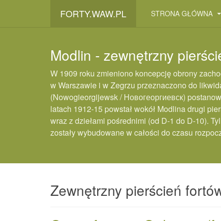
FORTY.WAW.PL
STRONA GŁÓWNA
Modlin - zewnętrzny pierści
W 1909 roku zmieniono koncepcję obrony zachodn
w Warszawie i w Zegrzu przeznaczono do likwidac
(Nowogieorgijewsk / Новогеоргиевск) postano
latach 1912-15 powstał wokół Modlina drugi pierś
wraz z dziełami pośrednimi (od D-1 do D-10). Tyl
zostały wybudowane w całości do czasu rozpocz
Zewnętrzny pierścień fortó