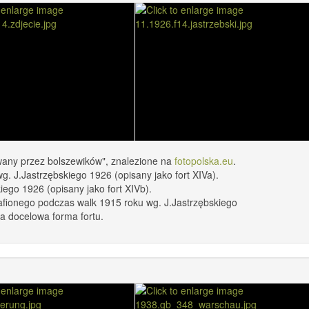
owany przez bolszewików", znalezione na
fotopolska.eu
.
g. J.Jastrzębskiego 1926 (opisany jako fort XIVa).
iego 1926 (opisany jako fort XIVb).
rafionego podczas walk 1915 roku wg. J.Jastrzębskiego
wa docelowa forma fortu.