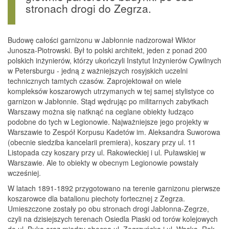
stronach drogi do Zegrza.
Budowę całości garnizonu w Jabłonnie nadzorował Wiktor
Junosza-Piotrowski. Był to polski architekt, jeden z ponad 200
polskich inżynierów, którzy ukończyli Instytut Inżynierów Cywilnych
w Petersburgu - jedną z ważniejszych rosyjskich uczelni
technicznych tamtych czasów. Zaprojektował on wiele
kompleksów koszarowych utrzymanych w tej samej stylistyce co
garnizon w Jabłonnie. Stąd wędrując po militarnych zabytkach
Warszawy można się natknąć na ceglane obiekty łudząco
podobne do tych w Legionowie. Najważniejsze jego projekty w
Warszawie to Zespół Korpusu Kadetów im. Aleksandra Suworowa
(obecnie siedziba kancelarii premiera), koszary przy ul. 11
Listopada czy koszary przy ul. Rakowieckiej i ul. Puławskiej w
Warszawie. Ale to obiekty w obecnym Legionowie powstały
wcześniej.
W latach 1891-1892 przygotowano na terenie garnizonu pierwsze
koszarowce dla batalionu piechoty fortecznej z Zegrza.
Umieszczone zostały po obu stronach drogi Jabłonna-Zegrze,
czyli na dzisiejszych terenach Osiedla Piaski od torów kolejowych