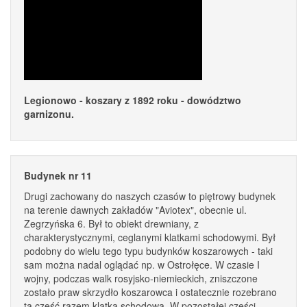
Legionowo - koszary z 1892 roku - dowództwo
garnizonu.
Budynek nr 11
Drugi zachowany do naszych czasów to piętrowy budynek
na terenie dawnych zakładów "Aviotex", obecnie ul.
Zegrzyńska 6. Był to obiekt drewniany, z
charakterystycznymi, ceglanymi klatkami schodowymi. Był
podobny do wielu tego typu budynków koszarowych - taki
sam można nadal oglądać np. w Ostrołęce. W czasie I
wojny, podczas walk rosyjsko-niemieckich, zniszczone
zostało praw skrzydło koszarowca i ostatecznie rozebrano
tą część razem klatką schodową. W pozostałej części