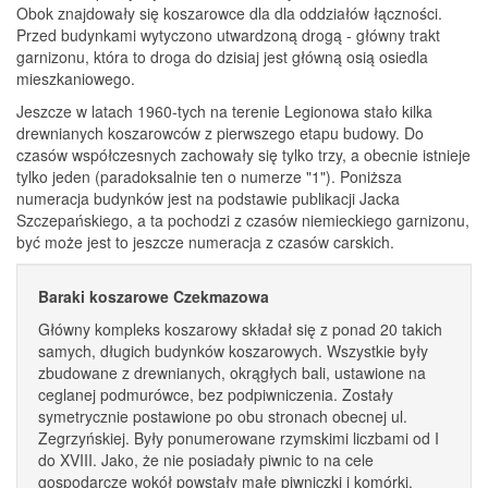
Obok znajdowały się koszarowce dla dla oddziałów łączności.
Przed budynkami wytyczono utwardzoną drogą - główny trakt
garnizonu, która to droga do dzisiaj jest główną osią osiedla
mieszkaniowego.
Jeszcze w latach 1960-tych na terenie Legionowa stało kilka
drewnianych koszarowców z pierwszego etapu budowy. Do
czasów współczesnych zachowały się tylko trzy, a obecnie istnieje
tylko jeden (paradoksalnie ten o numerze "1"). Poniższa
numeracja budynków jest na podstawie publikacji Jacka
Szczepańskiego, a ta pochodzi z czasów niemieckiego garnizonu,
być może jest to jeszcze numeracja z czasów carskich.
Baraki koszarowe Czekmazowa
Główny kompleks koszarowy składał się z ponad 20 takich
samych, długich budynków koszarowych. Wszystkie były
zbudowane z drewnianych, okrągłych bali, ustawione na
ceglanej podmurówce, bez podpiwniczenia. Zostały
symetrycznie postawione po obu stronach obecnej ul.
Zegrzyńskiej. Były ponumerowane rzymskimi liczbami od I
do XVIII. Jako, że nie posiadały piwnic to na cele
gospodarcze wokół powstały małe piwniczki i komórki.