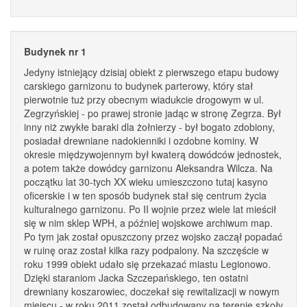
Budynek nr 1
Jedyny istniejący dzisiaj obiekt z pierwszego etapu budowy
carskiego garnizonu to budynek parterowy, który stał
pierwotnie tuż przy obecnym wiadukcie drogowym w ul.
Zegrzyńskiej - po prawej stronie jadąc w stronę Zegrza. Był
inny niż zwykłe baraki dla żołnierzy - był bogato zdobiony,
posiadał drewniane nadokienniki i ozdobne kominy. W
okresie międzywojennym był kwaterą dowódców jednostek,
a potem także dowódcy garnizonu Aleksandra Wilcza. Na
początku lat 30-tych XX wieku umieszczono tutaj kasyno
oficerskie i w ten sposób budynek stał się centrum życia
kulturalnego garnizonu. Po II wojnie przez wiele lat mieścił
się w nim sklep WPH, a później wojskowe archiwum map.
Po tym jak został opuszczony przez wojsko zaczął popadać
w ruinę oraz został kilka razy podpalony. Na szczęście w
roku 1999 obiekt udało się przekazać miastu Legionowo.
Dzięki staraniom Jacka Szczepańskiego, ten ostatni
drewniany koszarowiec, doczekał się rewitalizacji w nowym
miejscu - w roku 2011 został odbudowany na terenie szkoły