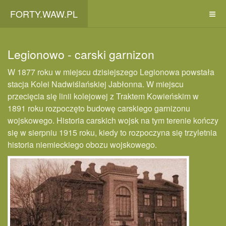
FORTY.WAW.PL
Legionowo - carski garnizon
W 1877 roku w miejscu dzisiejszego Legionowa powstała
stacja Kolei Nadwiślańskiej Jabłonna. W miejscu
przecięcia się linii kolejowej z Traktem Kowieńskim w
1891 roku rozpoczęto budowę carskiego garnizonu
wojskowego. Historia carskich wojsk na tym terenie kończy
się w sierpniu 1915 roku, kiedy to rozpoczyna się trzyletnia
historia niemieckiego obozu wojskowego.