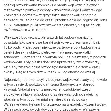
do ul. Buka oraz między obecną ul. Zegrzyńską i ul. Wąską. Rok
później rozbudowano kompleks o baraki wojskowe dla dwóch
rezerwowych pułków piechoty - drohiczyńskiego i wawerskiego.
Żołnierze z oddziałów zegrzyńskich stacjonowali na terenie
garnizonu w Jabłonnie do czasu przeniesienia do Zegrze ok. roku
1897. Natomiast pułki rezerwowe stacjonowały tutaj aż do ich
rozformowania w 1910 roku.
Większość budynków z pierwszych lat budowy garnizonu
powstała jako parterowe baraki wojskowe z drewnianych bali.
Tylko budynki piętrowe i nieliczne parterowe były budowane z
belek i desek, a obiekty piętrowe miały murowane klatki
schodowe. Obóz stał na otwartym polu, na piaszczystym podłożu
wydmowym. Pyły piasku dotkliwie uprzykrzały życie żołnierzy,
więc aby związać grunt rozpoczęto nasadzenia drzew w całej
okolicy. Część z tych drzew rośnie w Legionowie do dzisiaj.
Najbardziej reprezentacyjny budynek wojskowej osady zajmowało
w tym czasie dowództwo garnizonu (budynek tzw. starego
kasyna). Składał się on z murowanej, ozdobionej części
środkowej z klatką schodową oraz drewnianych skrzydeł. To
właśnie w tym budynku miał się mieścić sztab polowy
Warszawskiego Rejonu Fortecznego na wypadek ćwiczeń i wojny.
W czasach pokojowych dowództwo urzędowało w Warszawie.