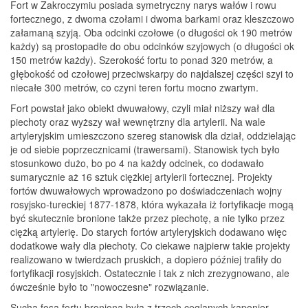
Fort w Zakroczymiu posiada symetryczny narys wałów i rowu
fortecznego, z dwoma czołami i dwoma barkami oraz kleszczowo
załamaną szyją. Oba odcinki czołowe (o długości ok 190 metrów
każdy) są prostopadłe do obu odcinków szyjowych (o długości ok
150 metrów każdy). Szerokość fortu to ponad 320 metrów, a
głębokość od czołowej przeciwskarpy do najdalszej części szyi to
niecałe 300 metrów, co czyni teren fortu mocno zwartym.
Fort powstał jako obiekt dwuwałowy, czyli miał niższy wał dla
piechoty oraz wyższy wał wewnętrzny dla artylerii. Na wale
artyleryjskim umieszczono szereg stanowisk dla dział, oddzielając
je od siebie poprzecznicami (trawersami). Stanowisk tych było
stosunkowo dużo, bo po 4 na każdy odcinek, co dodawało
sumarycznie aż 16 sztuk ciężkiej artylerii fortecznej. Projekty
fortów dwuwałowych wprowadzono po doświadczeniach wojny
rosyjsko-tureckiej 1877-1878, która wykazała iż fortyfikacje mogą
być skutecznie bronione także przez piechotę, a nie tylko przez
ciężką artylerię. Do starych fortów artyleryjskich dodawano więc
dodatkowe wały dla piechoty. Co ciekawe najpierw takie projekty
realizowano w twierdzach pruskich, a dopiero później trafiły do
fortyfikacji rosyjskich. Ostatecznie i tak z nich zrezygnowano, ale
ówcześnie było to "nowoczesne" rozwiązanie.
Sucha fosa fortu broniona była z trzech ceglanych kaponier -