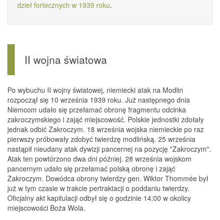
dzieł fortecznych w 1939 roku
.
II wojna światowa
Po wybuchu II wojny światowej, niemiecki atak na Modlin
rozpoczął się 10 września 1939 roku. Już następnego dnia
Niemcom udało się przełamać obronę fragmentu odcinka
zakroczymskiego i zająć miejscowość. Polskie jednostki zdołały
jednak odbić Zakroczym. 18 września wojska niemieckie po raz
pierwszy próbowały zdobyć twierdzę modlińską. 25 września
nastąpił nieudany atak dywizji pancernej na pozycję "Zakroczym".
Atak ten powtórzono dwa dni później. 28 września wojskom
pancernym udało się przełamać polską obronę i zająć
Zakroczym. Dowódca obrony twierdzy gen. Wiktor Thommée był
już w tym czasie w trakcie pertraktacji o poddaniu twierdzy.
Oficjalny akt kapitulacji odbył się o godzinie 14:00 w okolicy
miejscowości Boża Wola.