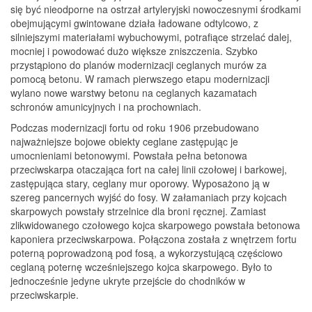
się być nieodporne na ostrzał artyleryjski nowoczesnymi środkami
obejmującymi gwintowane działa ładowane odtylcowo, z
silniejszymi materiałami wybuchowymi, potrafiące strzelać dalej,
mocniej i powodować dużo większe zniszczenia. Szybko
przystąpiono do planów modernizacji ceglanych murów za
pomocą betonu. W ramach pierwszego etapu modernizacji
wylano nowe warstwy betonu na ceglanych kazamatach
schronów amunicyjnych i na prochowniach.
Podczas modernizacji fortu od roku 1906 przebudowano
najważniejsze bojowe obiekty ceglane zastępując je
umocnieniami betonowymi. Powstała pełna betonowa
przeciwskarpa otaczająca fort na całej linii czołowej i barkowej,
zastępująca stary, ceglany mur oporowy. Wyposażono ją w
szereg pancernych wyjść do fosy. W załamaniach przy kojcach
skarpowych powstały strzelnice dla broni ręcznej. Zamiast
zlikwidowanego czołowego kojca skarpowego powstała betonowa
kaponiera przeciwskarpowa. Połączona została z wnętrzem fortu
poterną poprowadzoną pod fosą, a wykorzystującą częściowo
ceglaną poternę wcześniejszego kojca skarpowego. Było to
jednocześnie jedyne ukryte przejście do chodników w
przeciwskarpie.