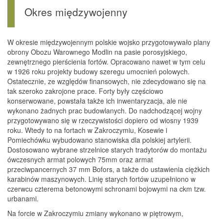
Okres międzywojenny
W okresie międzywojennym polskie wojsko przygotowywało plany
obrony Obozu Warownego Modlin na pasie porosyjskiego,
zewnętrznego pierścienia fortów. Opracowano nawet w tym celu
w 1926 roku projekty budowy szeregu umocnień polowych.
Ostatecznie, ze względów finansowych, nie zdecydowano się na
tak szeroko zakrojone prace. Forty były częściowo
konserwowane, powstała także ich inwentaryzacja, ale nie
wykonano żadnych prac budowlanych. Do nadchodzącej wojny
przygotowywano się w rzeczywistości dopiero od wiosny 1939
roku. Wtedy to na fortach w Zakroczymiu, Kosewie i
Pomiechówku wybudowano stanowiska dla polskiej artylerii.
Dostosowano wybrane strzelnice starych tradytorów do montażu
ówczesnych armat polowych 75mm oraz armat
przeciwpancernych 37 mm Bofors, a także do ustawienia ciężkich
karabinów maszynowych. Linię starych fortów uzupełniono w
czerwcu czterema betonowymi schronami bojowymi na ckm tzw.
urbanami.
Na forcie w Zakroczymiu zmiany wykonano w piętrowym,