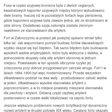
Fosa w części szyjowej broniona była z dwóch ceglanych,
kwadratowych kaponier szyjowych między którymi wybudowano
dwie bramy. Inaczej niż w pozostałych fortach tego pierścienia,
gdzie kaponiera szyjowa była zawsze jedna, ale ze strzelnicami w
obie strony. Dodatkowo szyja osłonięta została ziemnym
rawelinem ze stanowiskami dla artylerii.
Fort w Zakroczymiu w postaci jak powyżej opisano istniał tylko
kilka lat. Jak wspomniano pomysł budowy fortów dwuwałowych
szybko okazał się być błędem. Tak samo błędem było budowanie
wysokich wałów artyleryjskich, które były widoczna z daleka, a
jednocześnie skupiały całą siłę artylerii obronnej w jednym
miejscu. Powstawało w ten sposób olbrzymie ryzyko jej
zniszczenia przy dobrze przygotowanym ostrzale wroga. Fort I w
latach 1894-1900 był więc modernizowany. Przede wszystkim
zlikwidowano podział na dwa wały - przebudowano całość wałów
w jeden, zlikwidowano wysokie stanowiska artylerii z
poprzecznicami, a w to miejsce powstały mieszane stanowiska
dla piechoty i artylerii. Główną część ciężkiej artylerii
postanowiono w czasie walki lokalizować na zapolu fortu.
Jeszcze większym problemem nowych fortyfikacji był dynamiczny
rozwój artylerii w drugiej połowie XIX wieku. Ceglane forty okazały