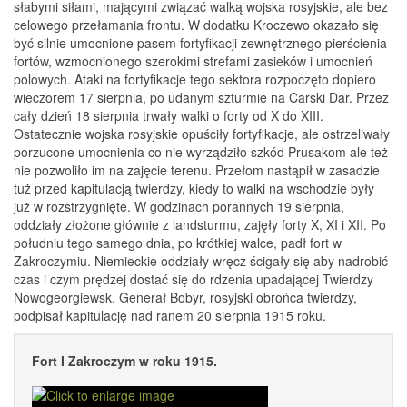
słabymi siłami, mającymi związać walką wojska rosyjskie, ale bez
celowego przełamania frontu. W dodatku Kroczewo okazało się
być silnie umocnione pasem fortyfikacji zewnętrznego pierścienia
fortów, wzmocnionego szerokimi strefami zasieków i umocnień
polowych. Ataki na fortyfikacje tego sektora rozpoczęto dopiero
wieczorem 17 sierpnia, po udanym szturmie na Carski Dar. Przez
cały dzień 18 sierpnia trwały walki o forty od X do XIII.
Ostatecznie wojska rosyjskie opuściły fortyfikacje, ale ostrzeliwały
porzucone umocnienia co nie wyrządziło szkód Prusakom ale też
nie pozwoliło im na zajęcie terenu. Przełom nastąpił w zasadzie
tuż przed kapitulacją twierdzy, kiedy to walki na wschodzie były
już w rozstrzygnięte. W godzinach porannych 19 sierpnia,
oddziały złożone głównie z landsturmu, zajęły forty X, XI i XII. Po
południu tego samego dnia, po krótkiej walce, padł fort w
Zakroczymiu. Niemieckie oddziały wręcz ścigały się aby nadrobić
czas i czym prędzej dostać się do rdzenia upadającej Twierdzy
Nowogeorgiewsk. Generał Bobyr, rosyjski obrońca twierdzy,
podpisał kapitulację nad ranem 20 sierpnia 1915 roku.
Fort I Zakroczym w roku 1915.